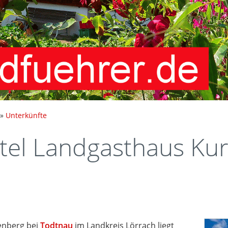
»
Unterkünfte
el Landgasthaus Kur
enberg bei
Todtnau
im Landkreis Lörrach liegt