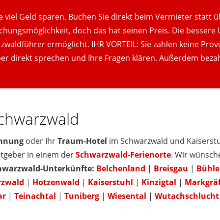
viel Geld sparen. Buchen Sie direkt beim Vermieter statt ü
uchungsmöglichkeit, doch das hat seinen Preis. Die bessere
waldführer ermöglicht. IHR VORTEIL: Sie zahlen keine Provis
er direkt sprechen und Ihre Fragen klären. Außerdem bezah
chwarzwald
hnung
oder Ihr
Traum-Hotel
im Schwarzwald und Kaiserstuh
stgeber in einem der
Schwarzwald-Ferienorte
. Wir wünsch
chwarzwald-Unterkünfte:
Belchenland
|
Breisgau
|
Bühle
rzwald
|
Hotzenwald
|
Kaiserstuhl
|
Kinzigtal
|
Markgräf
ar
|
Teinachtal
|
Tuniberg
|
Wiesental
|
Wutachschlucht