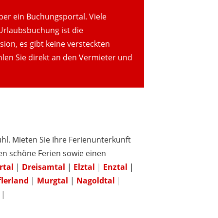
ber ein Buchungsportal. Viele
 Urlaubsbuchung ist die
ion, es gibt keine versteckten
len Sie direkt an den Vermieter und
l. Mieten Sie Ihre Ferienunterkunft
en schöne Ferien sowie einen
rtal
|
Dreisamtal
|
Elztal
|
Enztal
|
lerland
|
Murgtal
|
Nagoldtal
|
|