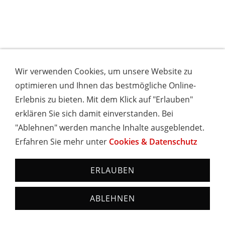
Wir verwenden Cookies, um unsere Website zu
optimieren und Ihnen das bestmögliche Online-
Erlebnis zu bieten. Mit dem Klick auf "Erlauben"
erklären Sie sich damit einverstanden. Bei
"Ablehnen" werden manche Inhalte ausgeblendet.
Erfahren Sie mehr unter
Cookies & Datenschutz
Titisee-Neustadt & Freizeit
ERLAUBEN
Die Ferienwohnung Cheny liegt in bester und
ruhiger Lage im Urlaubsort Titisee (Titisee-
ABLEHNEN
Neustadt), nur wenige Gehminuten vom See und
Bahnhof sowie dem Ortskern entfernt. Dort finden