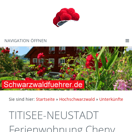
NAVIGATION ÖFFNEN
Sie sind hier:
Startseite
»
Hochschwarzwald
»
Unterkünfte
TITISEE-NEUSTADT
Ferienwohnung Cheny