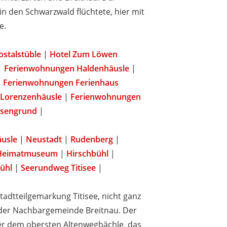
n den Schwarzwald flüchtete, hier mit
e.
ostalstüble
|
Hotel Zum Löwen
|
Ferienwohnungen Haldenhäusle
|
|
Ferienwohnungen Ferienhaus
Lorenzenhäusle
|
Ferienwohnungen
esengrund
|
usle
|
Neustadt
|
Rudenberg
|
Heimatmuseum
|
Hirschbühl
|
ühl
|
Seerundweg Titisee
|
adtteilgemarkung Titisee, nicht ganz
n der Nachbargemeinde Breitnau. Der
er dem obersten Altenwegbächle, das