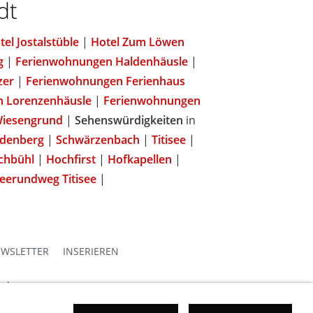
dt
el Jostalstüble
|
Hotel Zum Löwen
g
|
Ferienwohnungen Haldenhäusle
|
zer
|
Ferienwohnungen Ferienhaus
 Lorenzenhäusle
|
Ferienwohnungen
iesengrund
|
Sehenswürdigkeiten
in
denberg
|
Schwärzenbach
|
Titisee
|
chbühl
|
Hochfirst
|
Hofkapellen
|
eerundweg Titisee
|
WSLETTER
INSERIEREN
emberg