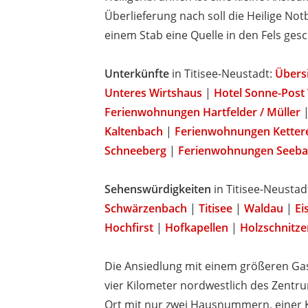
Überlieferung nach soll die Heilige No
einem Stab eine Quelle in den Fels ges
Unterkünfte
in Titisee-Neustadt:
Übers
Unteres Wirtshaus
|
Hotel Sonne-Post
Ferienwohnungen Hartfelder / Müller
Kaltenbach
|
Ferienwohnungen Ketter
Schneeberg
|
Ferienwohnungen Seeba
Sehenswürdigkeiten
in Titisee-Neustad
Schwärzenbach
|
Titisee
|
Waldau
|
Ei
Hochfirst
|
Hofkapellen
|
Holzschnitze
Die Ansiedlung mit einem größeren Gast
vier Kilometer nordwestlich des Zentr
Ort mit nur zwei Hausnummern, einer 