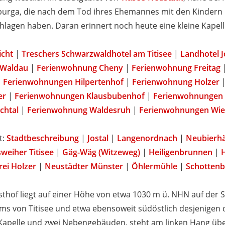
tburga, die nach dem Tod ihres Ehemannes mit den Kindern i
chlagen haben. Daran erinnert noch heute eine kleine Kapell
icht
|
Treschers Schwarzwaldhotel am Titisee
|
Landhotel J
 Waldau
|
Ferienwohnung Cheny
|
Ferienwohnung Freitag
|
Ferienwohnungen Hilpertenhof
|
Ferienwohnung Holzer
er
|
Ferienwohnungen Klausbubenhof
|
Ferienwohnungen 
chtal
|
Ferienwohnung Waldesruh
|
Ferienwohnungen Wi
t:
Stadtbeschreibung
|
Jostal
|
Langenordnach
|
Neubierhä
sweiher Titisee
|
Gäg-Wäg (Witzeweg)
|
Heiligenbrunnen
|
rei Holzer
|
Neustädter Münster
|
Öhlermühle
|
Schottenb
hof liegt auf einer Höhe von etwa 1030 m ü. NHN auf der St
ums von Titisee und etwa ebensoweit südöstlich desjenige
Kapelle und zwei Nebengebäuden, steht am linken Hang üb