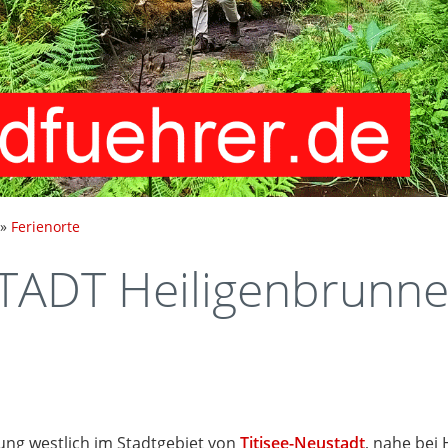
»
Ferienorte
TADT Heiligenbrunn
lung westlich im Stadtgebiet von
Titisee-Neustadt
, nahe bei