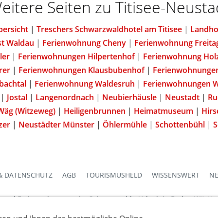
eitere Seiten zu Titisee-Neusta
bersicht
|
Treschers Schwarzwaldhotel am Titisee
|
Landhot
st Waldau
|
Ferienwohnung Cheny
|
Ferienwohnung Freita
ler
|
Ferienwohnungen Hilpertenhof
|
Ferienwohnung Hol
rer
|
Ferienwohnungen Klausbubenhof
|
Ferienwohnungen
bachtal
|
Ferienwohnung Waldesruh
|
Ferienwohnungen W
|
Jostal
|
Langenordnach
|
Neubierhäusle
|
Neustadt
|
Ru
Wäg (Witzeweg)
|
Heiligenbrunnen
|
Heimatmuseum
|
Hirs
zer
|
Neustädter Münster
|
Öhlermühle
|
Schottenbühl
|
S
& DATENSCHUTZ
AGB
TOURISMUSHELD
WISSENSWERT
NE
s und Ferienwohnungen im Schwarzwald - Urlaub in Baden-Württ