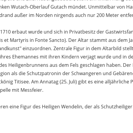
 linken Wutach-Oberlauf Gutach mündet. Unmittelbar von H
Waldrand außer im Norden nirgends auch nur 200 Meter entfer
 1710 erbaut wurde und sich in Privatbesitz der Gastwirtsfam
is et Martyris in Fonte Sancto). Der Altar stammt aus dem Ja
ndkunst" einzuordnen. Zentrale Figur in dem Altarbild stellt
 ihres Ehemannes mit ihren Kindern verjagt wurde und in d
le des Heiligenbrunnens aus dem Fels geschlagen haben. Der
egion als die Schutzpatronin der Schwangeren und Gebären
tkönig Titisee. Am Annatag (25. Juli) gibt es eine alljährlic
pelle mit Messfeier.
en eine Figur des Heiligen Wendelin, der als Schutzheiliger