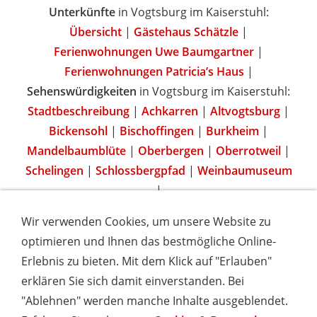
Unterkünfte
in Vogtsburg im Kaiserstuhl:
Übersicht
|
Gästehaus Schätzle
|
Ferienwohnungen Uwe Baumgartner
|
Ferienwohnungen Patricia’s Haus
|
Sehenswürdigkeiten
in Vogtsburg im Kaiserstuhl:
Stadtbeschreibung
|
Achkarren
|
Altvogtsburg
|
Bickensohl
|
Bischoffingen
|
Burkheim
|
Mandelbaumblüte
|
Oberbergen
|
Oberrotweil
|
Schelingen
|
Schlossbergpfad
|
Weinbaumuseum
|
Wir verwenden Cookies, um unsere Website zu
optimieren und Ihnen das bestmögliche Online-
Erlebnis zu bieten. Mit dem Klick auf "Erlauben"
IMPRESSUM
COOKIES & DATENSCHUTZ
AGB
TOURISMUSHELD
WISSENSWERT
NEWSLETTER
erklären Sie sich damit einverstanden. Bei
INSERIEREN
"Ablehnen" werden manche Inhalte ausgeblendet.