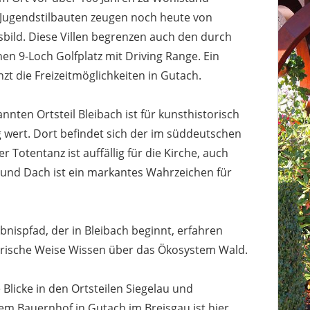
nd Jugendstilbauten zeugen noch heute von
ild. Diese Villen begrenzen auch den durch
n 9-Loch Golfplatz mit Driving Range. Ein
nzt die Freizeitmöglichkeiten in Gutach.
nnten Ortsteil Bleibach ist für kunsthistorisch
 wert. Dort befindet sich der im süddeutschen
 Totentanz ist auffällig für die Kirche, auch
nd Dach ist ein markantes Wahrzeichen für
nispfad, der in Bleibach beginnt, erfahren
erische Weise Wissen über das Ökosystem Wald.
Blicke in den Ortsteilen Siegelau und
em Bauernhof in Gutach im Breisgau ist hier