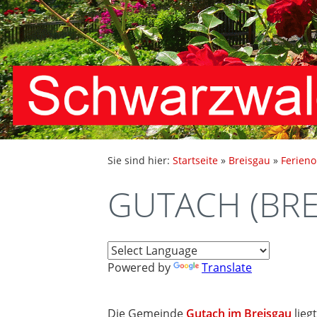
Sie sind hier:
Startseite
»
Breisgau
»
Ferieno
GUTACH (BRE
Powered by
Translate
Die Gemeinde
Gutach im Breisgau
lieg