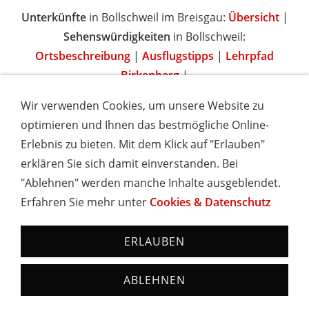
Unterkünfte
in Bollschweil im Breisgau:
Übersicht
|
Sehenswürdigkeiten
in Bollschweil:
Ortsbeschreibung
|
Ausflugstipps
|
Lehrpfad
Birkenberg
|
Wir verwenden Cookies, um unsere Website zu
optimieren und Ihnen das bestmögliche Online-
Erlebnis zu bieten. Mit dem Klick auf "Erlauben"
IMPRESSUM
COOKIES & DATENSCHUTZ
AGB
TOURISMUSHELD
WISSENSWERT
NEWSLETTER
erklären Sie sich damit einverstanden. Bei
INSERIEREN
"Ablehnen" werden manche Inhalte ausgeblendet.
Erfahren Sie mehr unter
Cookies & Datenschutz
Hotels und Ferienwohnungen im Schwarzwald - Urlaub in
Baden-Württemberg
ERLAUBEN
ABLEHNEN