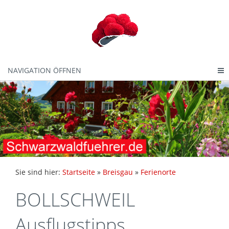
NAVIGATION ÖFFNEN
Sie sind hier:
Startseite
»
Breisgau
»
Ferienorte
BOLLSCHWEIL
Ausflugstipps