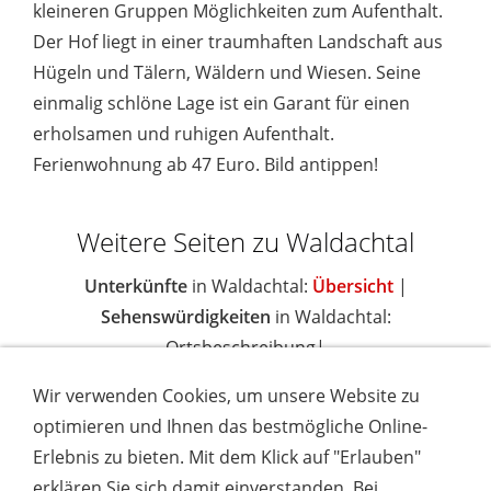
kleineren Gruppen Möglichkeiten zum Aufenthalt.
Der Hof liegt in einer traumhaften Landschaft aus
Hügeln und Tälern, Wäldern und Wiesen. Seine
einmalig schlöne Lage ist ein Garant für einen
erholsamen und ruhigen Aufenthalt.
Ferienwohnung ab 47 Euro. Bild antippen!
Weitere Seiten zu Waldachtal
Unterkünfte
in Waldachtal:
Übersicht
|
Sehenswürdigkeiten
in Waldachtal:
Ortsbeschreibung|
Wir verwenden Cookies, um unsere Website zu
optimieren und Ihnen das bestmögliche Online-
Erlebnis zu bieten. Mit dem Klick auf "Erlauben"
IMPRESSUM
COOKIES & DATENSCHUTZ
AGB
TOURISMUSHELD
WISSENSWERT
NEWSLETTER
erklären Sie sich damit einverstanden. Bei