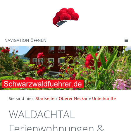
NAVIGATION ÖFFNEN
Sie sind hier:
Startseite
»
Oberer Neckar
»
Unterkünfte
WALDACHTAL
Ferienwohnungen &