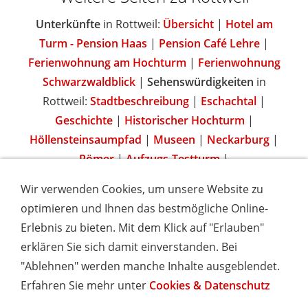
Unterkünfte
in Rottweil:
Übersicht
|
Hotel am
Turm - Pension Haas
|
Pension Café Lehre
|
Ferienwohnung am Hochturm
|
Ferienwohnung
Schwarzwaldblick
|
Sehenswürdigkeiten
in
Rottweil:
Stadtbeschreibung
|
Eschachtal
|
Geschichte
|
Historischer Hochturm
|
Höllensteinsaumpfad
|
Museen
|
Neckarburg
|
Römer
|
Aufzugs-Testturm
|
Wir verwenden Cookies, um unsere Website zu
optimieren und Ihnen das bestmögliche Online-
Erlebnis zu bieten. Mit dem Klick auf "Erlauben"
IMPRESSUM
COOKIES & DATENSCHUTZ
AGB
TOURISMUSHELD
WISSENSWERT
NEWSLETTER
erklären Sie sich damit einverstanden. Bei
INSERIEREN
"Ablehnen" werden manche Inhalte ausgeblendet.
Erfahren Sie mehr unter
Cookies & Datenschutz
Hotels und Ferienwohnungen im Schwarzwald - Urlaub in
Baden-Württemberg