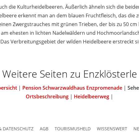
h die Kulturheidelbeeren. Äußerlich ähneln sich die beide
delbeere erkennt man an dem blauen Fruchtfleisch, das die 
leinen Zwergstrauches mit grünen Trieben, der bis zu 50 cm
e am ehesten in lichten Nadelwäldern und Hochmoorlandsch
as Verbreitungsgebiet der wilden Heidelbeere erstreckt sic
Weitere Seiten zu Enzklösterle
ersicht
|
Pension Schwarzwaldhaus Enzpromenade
|
Sehe
Ortsbeschreibung
|
Heidelbeerweg
|
& DATENSCHUTZ
AGB
TOURISMUSHELD
WISSENSWERT
NE