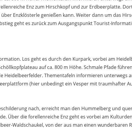
rellenreiche Enz zum Hirschkopf und zur Erdbeerplatte. Dor
über Enzklösterle genießen kann. Weiter dann um das Hi
stieg geht es zurück zum Ausgangspunkt Tourist-Informati
formation. Los geht es durch den Kurpark, vorbei am Heidel
Schöllkopfplateau auf ca. 800 m Höhe. Schmale Pfade füh
de Heidelbeerfelder. Thementafeln informieren unterwegs a
eerplattform (hier unbedingt ein Vesper mit traumhafter Au
eschilderung nach, erreicht man den Hummelberg und quert
e. Über die forellenreiche Enz geht es vorbei am Kulturd
delbeer-Waldschaukel, von der aus man einen wunderbaren R