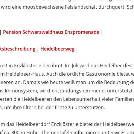
ird eine moosbewachsene Felslandschaft durchquert. Schö
|
Pension Schwarzwaldhaus Enzpromenade
|
tsbeschreibung
|
Heidelbeerweg
|
st in Enzklösterle berühmt: Im Juli wird das Heidelbeerfest
m Heidelbeer-Haus. Auch die örtliche Gastronomie bietet 
 Beeren an. Damals wie heute weiß man um die Bedeutung d
das Immunsystem, wirkt entzündungshemmend, unterstützt d
herten die Heidelbeeren den Lebensunterhalt vieler Familien
 um ihre Eltern bei der Ernte zu unterstützen.
das Heidelbeerdorf Enzklösterle bietet der Heidelbeerweg
uf ca. 800 m Höhe. Thementafeln informieren unterwegs am