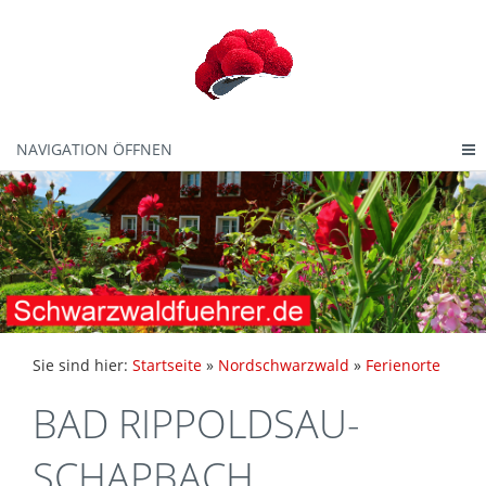
NAVIGATION ÖFFNEN
Sie sind hier:
Startseite
»
Nordschwarzwald
»
Ferienorte
BAD RIPPOLDSAU-
SCHAPBACH