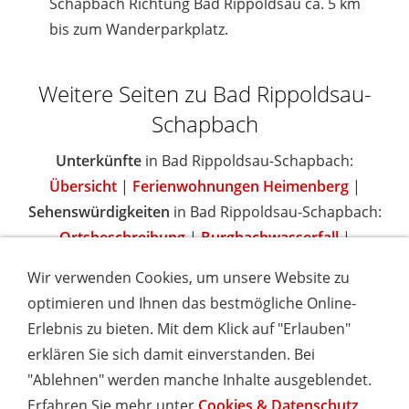
Schapbach Richtung Bad Rippoldsau ca. 5 km
bis zum Wanderparkplatz.
Weitere Seiten zu Bad Rippoldsau-
Schapbach
Unterkünfte
in Bad Rippoldsau-Schapbach:
Übersicht
|
Ferienwohnungen Heimenberg
|
Sehenswürdigkeiten
in Bad Rippoldsau-Schapbach:
Ortsbeschreibung
|
Burgbachwasserfall
|
Wir verwenden Cookies, um unsere Website zu
optimieren und Ihnen das bestmögliche Online-
Erlebnis zu bieten. Mit dem Klick auf "Erlauben"
IMPRESSUM
COOKIES & DATENSCHUTZ
AGB
TOURISMUSHELD
WISSENSWERT
NEWSLETTER
erklären Sie sich damit einverstanden. Bei
INSERIEREN
"Ablehnen" werden manche Inhalte ausgeblendet.
Erfahren Sie mehr unter
Cookies & Datenschutz