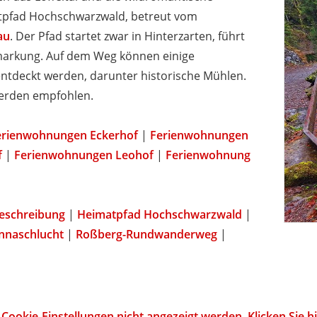
tpfad Hochschwarzwald, betreut vom
au
. Der Pfad startet zwar in Hinterzarten, führt
emarkung. Auf dem Weg können einige
tdeckt werden, darunter historische Mühlen.
werden empfohlen.
erienwohnungen Eckerhof
|
Ferienwohnungen
f
|
Ferienwohnungen Leohof
|
Ferienwohnung
eschreibung
|
Heimatpfad Hochschwarzwald
|
nnaschlucht
|
Roßberg-Rundwanderweg
|
Cookie-Einstellungen nicht angezeigt werden. Klicken Sie 