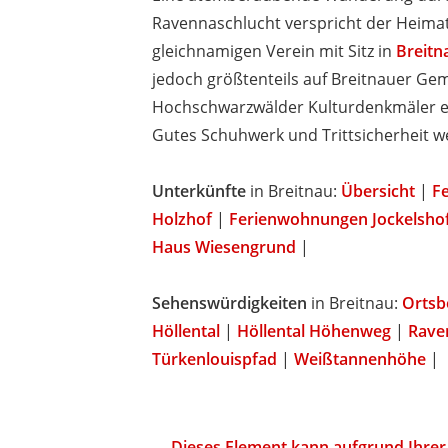
Ravennaschlucht verspricht der Heima
gleichnamigen Verein mit Sitz in
Breitn
jedoch größtenteils auf Breitnauer G
Hochschwarzwälder Kulturdenkmäler en
Gutes Schuhwerk und Trittsicherheit 
Unterkünfte
in Breitnau:
Übersicht
|
F
Holzhof
|
Ferienwohnungen Jockelsho
Haus Wiesengrund
|
Sehenswürdigkeiten
in Breitnau:
Ortsb
Höllental
|
Höllental Höhenweg
|
Rave
Türkenlouispfad
|
Weißtannenhöhe
|
Dieses Element kann aufgrund Ihrer 