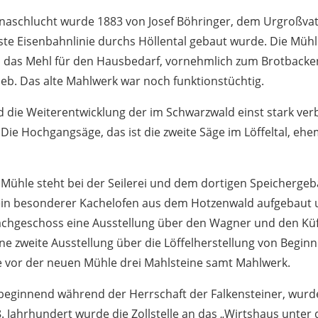
naschlucht wurde 1883 von Josef Böhringer, dem Urgroßvat
 erste Eisenbahnlinie durchs Höllental gebaut wurde. Die Müh
au, das Mehl für den Hausbedarf, vornehmlich zum Brotbacken
rieb. Das alte Mahlwerk war noch funktionstüchtig.
die Weiterentwicklung der im Schwarzwald einst stark verb
 Die Hochgangsäge, das ist die zweite Säge im Löffeltal, e
Mühle steht bei der Seilerei und dem dortigen Speichergebä
in besonderer Kachelofen aus dem Hotzenwald aufgebaut un
achgeschoss eine Ausstellung über den Wagner und den Küf
e zweite Ausstellung über die Löffelherstellung von Beginn
he vor der neuen Mühle drei Mahlsteine samt Mahlwerk.
beginnend während der Herrschaft der Falkensteiner, wurde
. Jahrhundert wurde die Zollstelle an das „Wirtshaus unter 