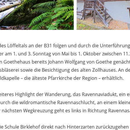
 Löffeltals an der B31 folgen und durch die Unterführung d
m 1. und 3. Sonntag von Mai bis 1. Oktober zwischen 11.3
n Goethehaus bereits Johann Wolfgang von Goethe genächtigt
sbläserei sowie die Besichtigung des alten Zollhauses. An de
ldkapelle – die älteste Pfarrkirche der Region – erhältlich.
eiteres Highlight der Wanderung, das Ravennaviadukt, ein e
urch die wildromantische Ravennaschlucht, an einem kleinen
r nächsten Wegkreuzung geht es links in Richtung Ravennas
ie Schule Birklehof direkt nach Hinterzarten zurückzugehe