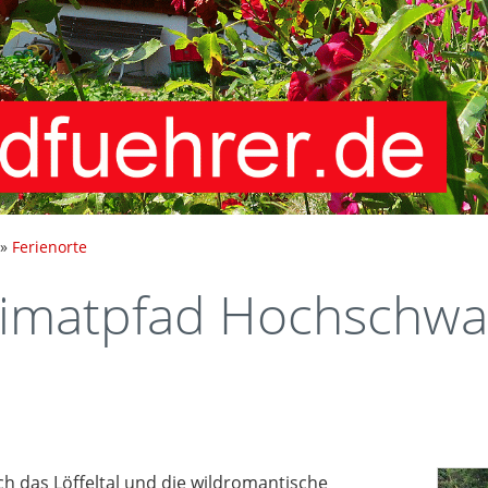
»
Ferienorte
imatpfad Hochschwa
das Löffeltal und die wildromantische