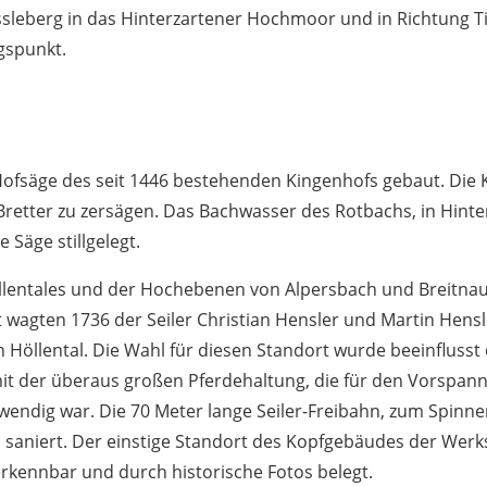
ssleberg in das Hinterzartener Hochmoor und in Richtung T
gspunkt.
ofsäge des seit 1446 bestehenden Kingenhofs gebaut. Die
 Bretter zu zersägen. Das Bachwasser des Rotbachs, in Hint
 Säge stillgelegt.
öllentales und der Hochebenen von Alpersbach und Breitn
it wagten 1736 der Seiler Christian Hensler und Martin Hens
öllental. Die Wahl für diesen Standort wurde beeinflusst d
 der überaus großen Pferdehaltung, die für den Vorspann 
twendig war. Die 70 Meter lange Seiler-Freibahn, zum Spin
und saniert. Der einstige Standort des Kopfgebäudes der Wer
kennbar und durch historische Fotos belegt.