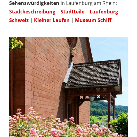
Sehenswürdigkeiten
in Laufenburg am Rhein:
Stadtbeschreibung
|
Stadtteile
|
Laufenburg
Schweiz
|
Kleiner Laufen
|
Museum Schiff
|