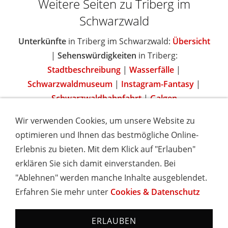
Weitere Seiten zu Triberg im
Schwarzwald
Unterkünfte
in Triberg im Schwarzwald:
Übersicht
|
Sehenswürdigkeiten
in Triberg:
Stadtbeschreibung
|
Wasserfälle
|
Schwarzwaldmuseum
|
Instagram-Fantasy
|
Schwarzwaldbahnfahrt
|
Galgen
Wir verwenden Cookies, um unsere Website zu
optimieren und Ihnen das bestmögliche Online-
Erlebnis zu bieten. Mit dem Klick auf "Erlauben"
IMPRESSUM
COOKIES & DATENSCHUTZ
AGB
TOURISMUSHELD
WISSENSWERT
NEWSLETTER
erklären Sie sich damit einverstanden. Bei
INSERIEREN
"Ablehnen" werden manche Inhalte ausgeblendet.
Erfahren Sie mehr unter
Cookies & Datenschutz
Hotels und Ferienwohnungen im Schwarzwald - Urlaub in
Baden-Württemberg
ERLAUBEN