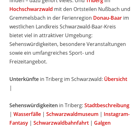
finden – dazu gehört vieles. Und
Triberg
im
Hochschwarzwald
mit den Ortsteilen Nußbach und
Gremmelsbach in der Ferienregion
Donau-Baar
im
westlichen Landkreis Schwarzwald-Baar-Kreis
bietet viel in attraktiver Umgebung:
Sehenswürdigkeiten, besondere Veranstaltungen
sowie ein umfangreiches Sport- und
Freizeitangebot.
Unterkünfte
in Triberg im Schwarzwald:
Übersicht
|
Sehenswürdigkeiten
in Triberg:
Stadtbeschreibung
|
Wasserfälle
|
Schwarzwaldmuseum
|
Instagram-
Fantasy
|
Schwarzwaldbahnfahrt
|
Galgen