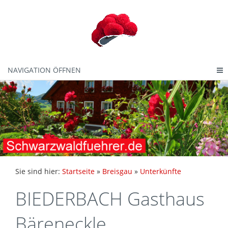
NAVIGATION ÖFFNEN
Sie sind hier:
Startseite
»
Breisgau
»
Unterkünfte
BIEDERBACH Gasthaus
Bäreneckle