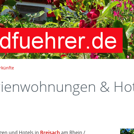
rkünfte
ienwohnungen & Hot
en und Hotels in
Breisach
am Rhein /